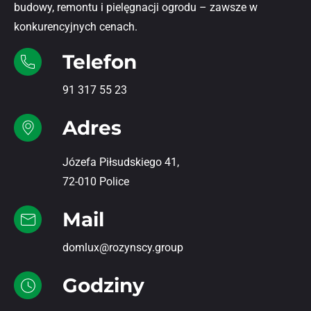
budowy, remontu i pielęgnacji ogrodu – zawsze w
konkurencyjnych cenach.
Telefon
91 317 55 23
Adres
Józefa Piłsudskiego 41,
72-010 Police
Mail
domlux@rozynscy.group
Godziny