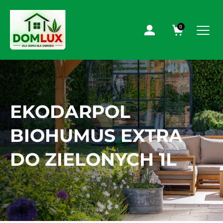
0
EKODARPOL
BIOHUMUS EXTRA
DO ZIELONYCH 1L