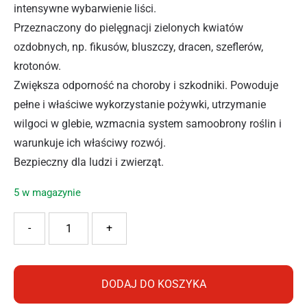
intensywne wybarwienie liści.
Przeznaczony do pielęgnacji zielonych kwiatów
ozdobnych, np. fikusów, bluszczy, dracen, szeflerów,
krotonów.
Zwiększa odporność na choroby i szkodniki. Powoduje
pełne i właściwe wykorzystanie pożywki, utrzymanie
wilgoci w glebie, wzmacnia system samoobrony roślin i
warunkuje ich właściwy rozwój.
Bezpieczny dla ludzi i zwierząt.
5 w magazynie
ilość EKODARPOL BIOHUMUS EXTRA DO ZIELONYCH 1L
-
+
DODAJ DO KOSZYKA