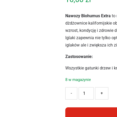
Nawozy Biohumus Extra
to 
dżdżownice kalifornijskie o
wzrost, kondycję i zdrowie
Iglaki zapewnia nie tylko o
iglaków ale i zwiększa ich
Zastosowanie:
Wszystkie gatunki drzew i k
8 w magazynie
ilość EKODARPOL BIOHUMU
-
+