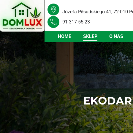
Józefa Piłsudskiego 41, 72-010 P
91 317 55 23
HOME
SKLEP
O NAS
EKODARP