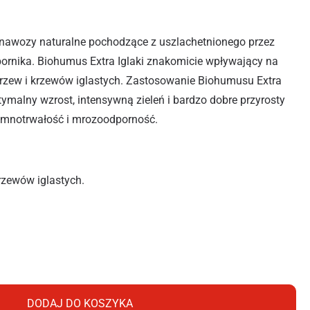
nawozy naturalne pochodzące z uszlachetnionego przez
bornika. Biohumus Extra Iglaki znakomicie wpływający na
 drzew i krzewów iglastych. Zastosowanie Biohumusu Extra
ptymalny wzrost, intensywną zieleń i bardzo dobre przyrosty
 zimnotrwałość i mrozoodporność.
rzewów iglastych.
S EXTRA IGLAKI 1L
DODAJ DO KOSZYKA