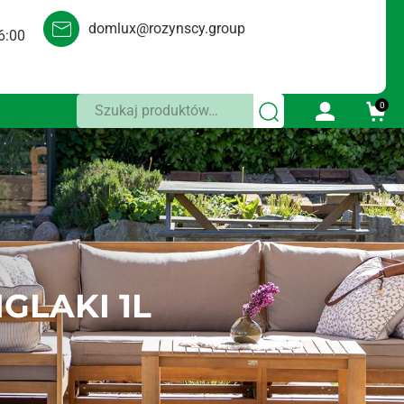
domlux@rozynscy.group
6:00
Szukaj:
0
GLAKI 1L