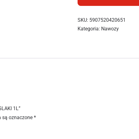
SKU:
5907520420651
Kategoria:
Nawozy
GLAKI 1L”
 są oznaczone
*