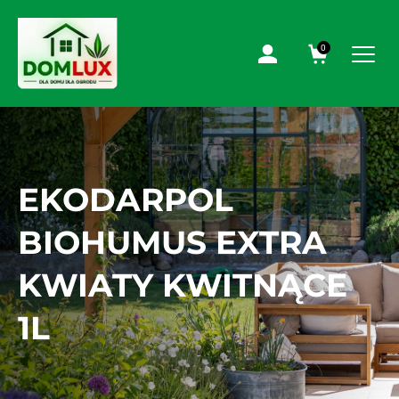
0
EKODARPOL
BIOHUMUS EXTRA
KWIATY KWITNĄCE
1L