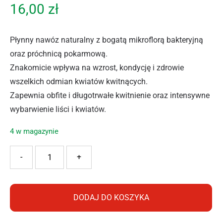
16,00
zł
Płynny nawóz naturalny z bogatą mikroflorą bakteryjną
oraz próchnicą pokarmową.
Znakomicie wpływa na wzrost, kondycję i zdrowie
wszelkich odmian kwiatów kwitnących.
Zapewnia obfite i długotrwałe kwitnienie oraz intensywne
wybarwienie liści i kwiatów.
4 w magazynie
ilość EKODARPOL BIOHUMUS EXTRA KWIATY KWITNĄCE 1
-
+
DODAJ DO KOSZYKA