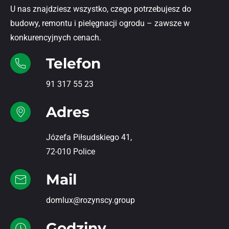
U nas znajdziesz wszystko, czego potrzebujesz do
budowy, remontu i pielęgnacji ogrodu – zawsze w
konkurencyjnych cenach.
Telefon
91 317 55 23
Adres
Józefa Piłsudskiego 41,
72-010 Police
Mail
domlux@rozynscy.group
Godziny