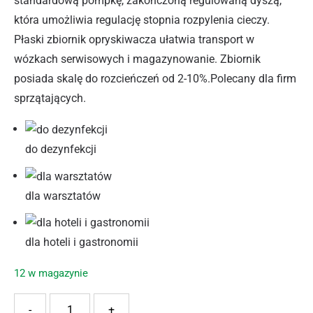
standardową pompkę, zakończoną regulowaną dyszą,
która umożliwia regulację stopnia rozpylenia cieczy.
Płaski zbiornik opryskiwacza ułatwia transport w
wózkach serwisowych i magazynowanie. Zbiornik
posiada skalę do rozcieńczeń od 2-10%.Polecany dla firm
sprzątających.
do dezynfekcji
dla warsztatów
dla hoteli i gastronomii
12 w magazynie
ilość KWAZAR OPR ECO+ 0,5L BEZBARWNY
-
+