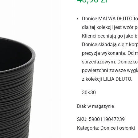
Donice MALWA DŁUTO to p
dla tej kolekcji jest wzó
Klienci oceniają go jako 
Donice składają się z kor
precyzja wykonania. Od 
sprzedażowym. Doniczkow
powierzchni zawsze wyglą
z kolekcji LILIA DŁUTO.
30×30
Brak w magazynie
SKU:
5900119047239
Kategoria:
Donice i osłonki