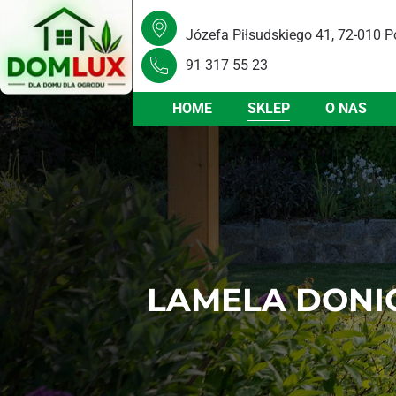
Józefa Piłsudskiego 41, 72-010 P
91 317 55 23
HOME
SKLEP
O NAS
LAMELA DONI