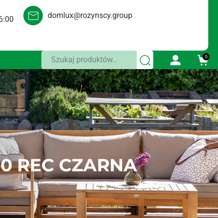
domlux@rozynscy.group
6:00
Szukaj:
0
0 REC CZARNA