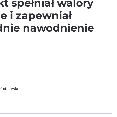
t spełniał walory
e i zapewniał
nie nawodnienie
Podstawki