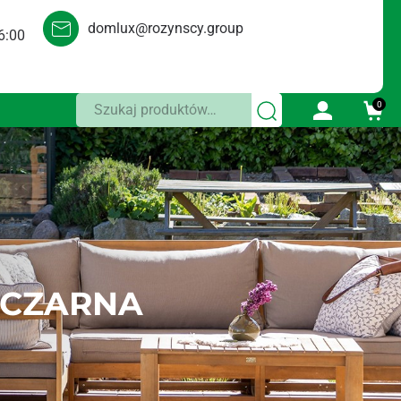
domlux@rozynscy.group
6:00
Szukaj:
0
 CZARNA