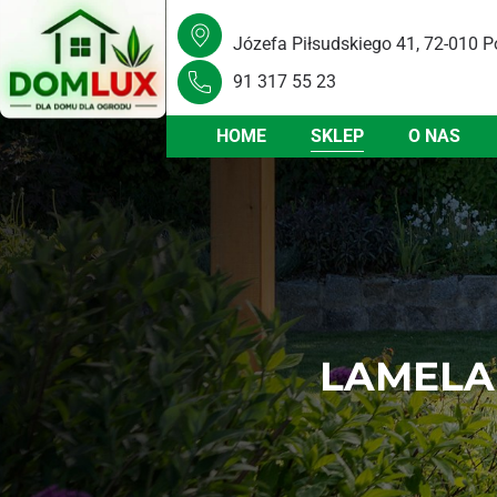
Józefa Piłsudskiego 41, 72-010 P
91 317 55 23
HOME
SKLEP
O NAS
LAMELA