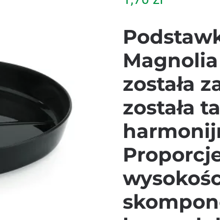
Podstawk
Magnolia
została 
została t
harmonijn
Proporcj
wysokośc
skompon