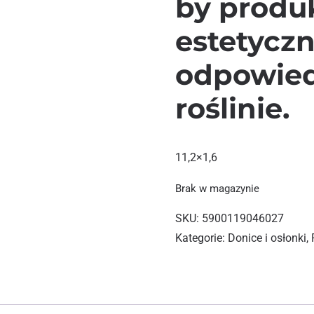
by produk
estetyczn
odpowied
roślinie.
11,2×1,6
Brak w magazynie
SKU:
5900119046027
Kategorie:
Donice i osłonki
,