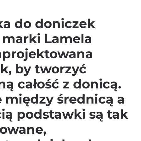
a do doniczek
 marki Lamela
zaprojektowana
ak, by tworzyć
ą całość z donicą.
e między średnicą a
ią podstawki są tak
owane,