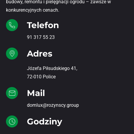
budowy, remontu i pielęgnacji ogrodu – zawsze w
konkurencyjnych cenach.
Telefon
91 317 55 23
Adres
Józefa Piłsudskiego 41,
72-010 Police
Mail
domlux@rozynscy.group
Godziny