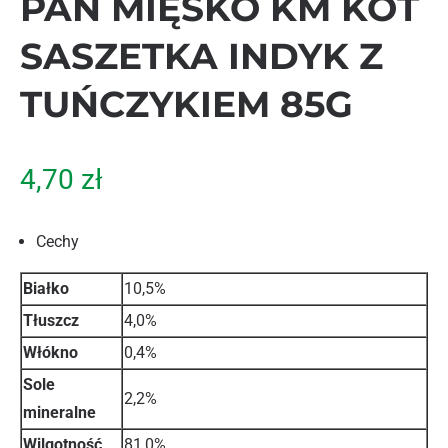
PAN MIĘSKO KM KOT
SASZETKA INDYK Z
TUŃCZYKIEM 85G
4,70
zł
Cechy
Białko
10,5%
Tłuszcz
4,0%
Włókno
0,4%
Sole
2,2%
mineralne
Wilgotność
81,0%