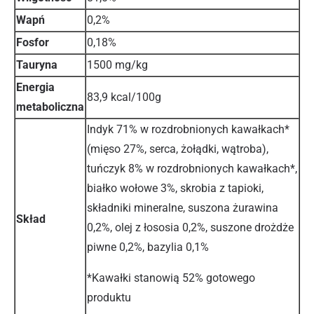
Wapń
0,2%
Fosfor
0,18%
Tauryna
1500 mg/kg
Energia
83,9 kcal/100g
metaboliczna
Indyk 71% w rozdrobnionych kawałkach*
(mięso 27%, serca, żołądki, wątroba),
tuńczyk 8% w rozdrobnionych kawałkach*,
białko wołowe 3%, skrobia z tapioki,
składniki mineralne, suszona żurawina
Skład
0,2%, olej z łososia 0,2%, suszone drożdże
piwne 0,2%, bazylia 0,1%
*Kawałki stanowią 52% gotowego
produktu