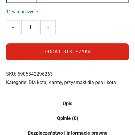
11 w magazynie
ilość PAN MIĘSKO KM KOT SASZETKA INDYK Z TUŃCZYKI
-
+
DODAJ DO KOSZYKA
SKU:
5905342296263
Kategorie:
Dla kota
,
Karmy, przysmaki dla psa i kota
Opis
Opinie (0)
Bezpieczeństwo i informacje prawne