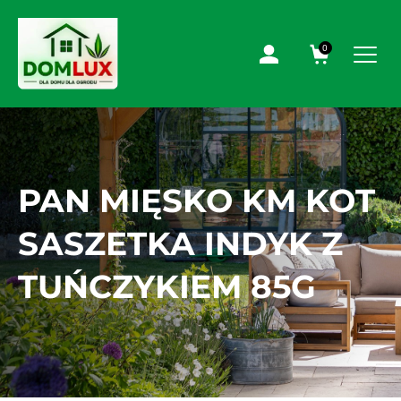
0
PAN MIĘSKO KM KOT
SASZETKA INDYK Z
TUŃCZYKIEM 85G