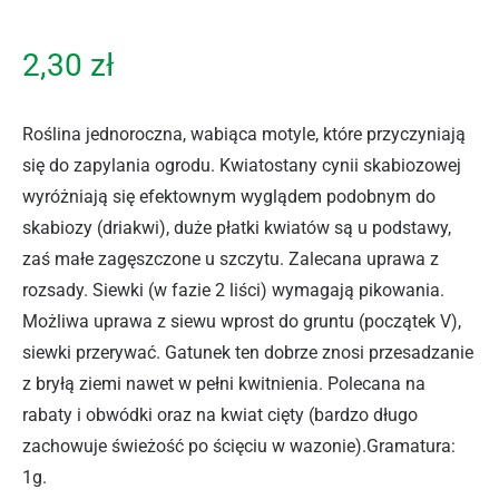
2,30
zł
Roślina jednoroczna, wabiąca motyle, które przyczyniają
się do zapylania ogrodu. Kwiatostany cynii skabiozowej
wyróżniają się efektownym wyglądem podobnym do
skabiozy (driakwi), duże płatki kwiatów są u podstawy,
zaś małe zagęszczone u szczytu. Zalecana uprawa z
rozsady. Siewki (w fazie 2 liści) wymagają pikowania.
Możliwa uprawa z siewu wprost do gruntu (początek V),
siewki przerywać. Gatunek ten dobrze znosi przesadzanie
z bryłą ziemi nawet w pełni kwitnienia. Polecana na
rabaty i obwódki oraz na kwiat cięty (bardzo długo
zachowuje świeżość po ścięciu w wazonie).Gramatura:
1g.