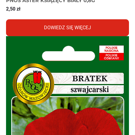
PNOS ASTER KSIĄŻĘCY BIAŁY 0,8G
2,50
zł
DOWIEDZ SIĘ WIĘCEJ