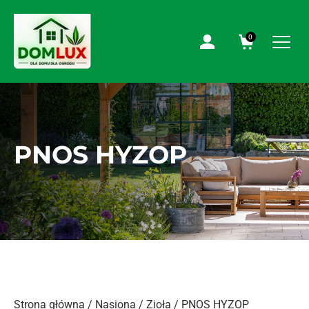
0
PNOS HYZOP
Strona główna
/
Nasiona
/
Zioła
/ PNOS HYZOP