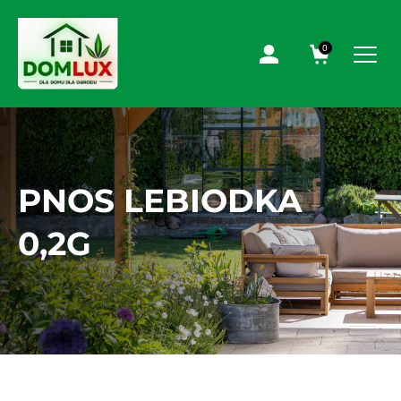
0
PNOS LEBIODKA
0,2G