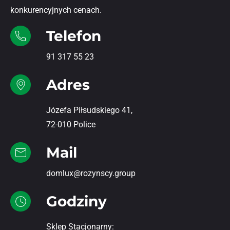
konkurencyjnych cenach.
Telefon
91 317 55 23
Adres
Józefa Piłsudskiego 41,
72-010 Police
Mail
domlux@rozynscy.group
Godziny
Sklep Stacjonarny: