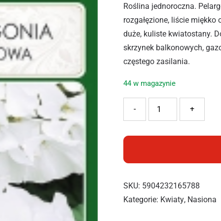
Roślina jednoroczna. Pelarg
rozgałęzione, liście miękk
duże, kuliste kwiatostany. 
skrzynek balkonowych, gazo
częstego zasilania.
44 w magazynie
ilość PNOS PELARGONIA B
-
+
SKU:
5904232165788
Kategorie:
Kwiaty
,
Nasiona