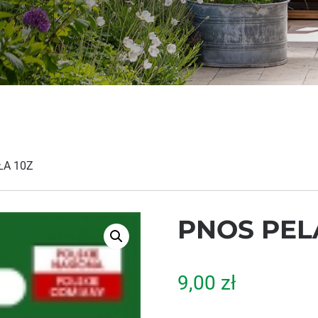
ŁA 10Z
PNOS PEL
9,00
zł