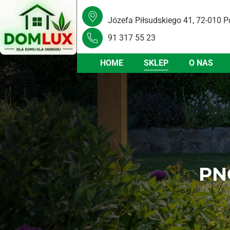
Józefa Piłsudskiego 41, 72-010 P
91 317 55 23
HOME
SKLEP
O NAS
PN