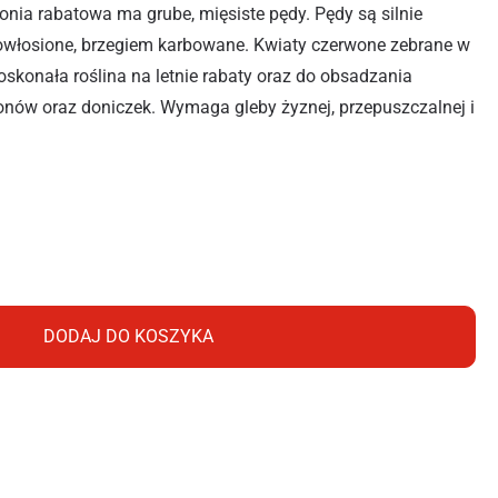
onia rabatowa ma grube, mięsiste pędy. Pędy są silnie
o owłosione, brzegiem karbowane. Kwiaty czerwone zebrane w
Doskonała roślina na letnie rabaty oraz do obsadzania
nów oraz doniczek. Wymaga gleby żyznej, przepuszczalnej i
IAŁA 10Z
DODAJ DO KOSZYKA