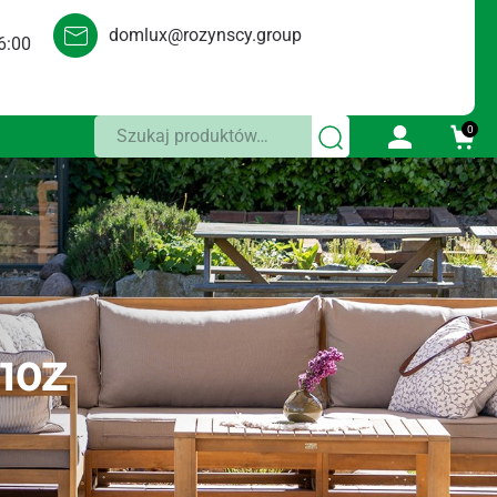
domlux@rozynscy.group
6:00
Szukaj:
0
10Z