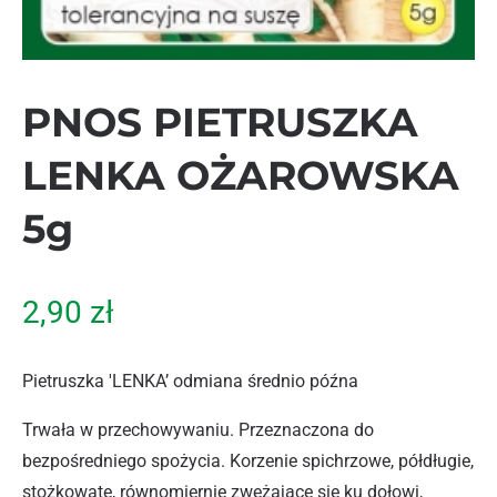
PNOS PIETRUSZKA
LENKA OŻAROWSKA
5g
2,90
zł
Pietruszka 'LENKA’ odmiana średnio późna
Trwała w przechowywaniu. Przeznaczona do
bezpośredniego spożycia. Korzenie spichrzowe, półdługie,
stożkowate, równomiernie zwężające się ku dołowi,