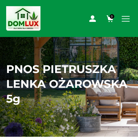
0
PNOS PIETRUSZKA
LENKA OŻAROWSKA
5g