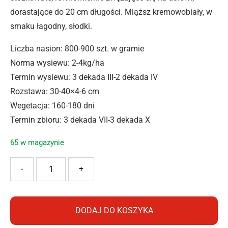
dorastające do 20 cm długości. Miąższ kremowobiały, w
smaku łagodny, słodki.
Liczba nasion: 800-900 szt. w gramie
Norma wysiewu: 2-4kg/ha
Termin wysiewu: 3 dekada III-2 dekada IV
Rozstawa: 30-40×4-6 cm
Wegetacja: 160-180 dni
Termin zbioru: 3 dekada VII-3 dekada X
65 w magazynie
ilość PNOS PIETRUSZKA LENKA OŻAROWSKA 5g
-
+
DODAJ DO KOSZYKA