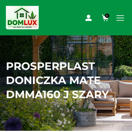
0
PROSPERPLAST
DONICZKA MATE
DMMA160 J SZARY