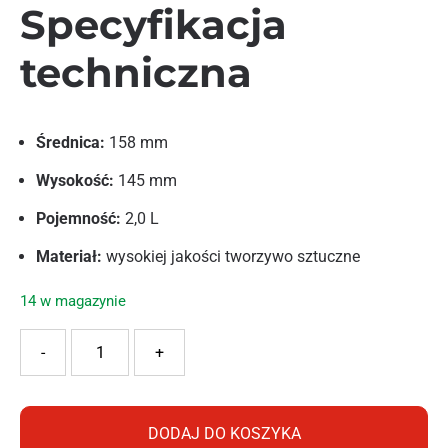
Specyfikacja
techniczna
Średnica:
158 mm
Wysokość:
145 mm
Pojemność:
2,0 L
Materiał:
wysokiej jakości tworzywo sztuczne
14 w magazynie
ilość PROSPERPLAST DONICZKA MATE DMMA160 J SZAR
-
+
DODAJ DO KOSZYKA