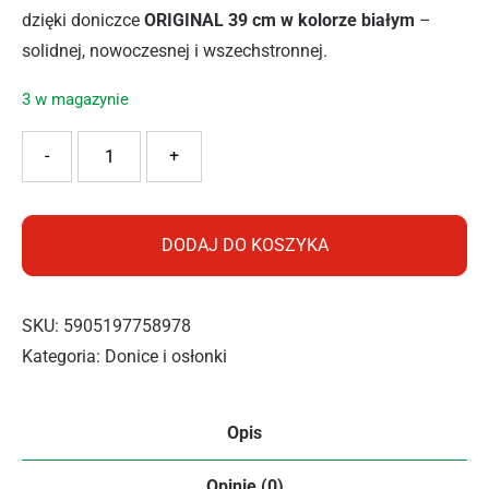
dzięki doniczce
ORIGINAL 39 cm w kolorze białym
–
solidnej, nowoczesnej i wszechstronnej.
3 w magazynie
ilość PROSPERPLAST DONICZKA ORIGINA DHO400 BIAŁA
-
+
DODAJ DO KOSZYKA
SKU:
5905197758978
Kategoria:
Donice i osłonki
Opis
Opinie (0)