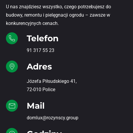
U nas znajdziesz wszystko, czego potrzebujesz do
budowy, remontu i pielęgnacji ogrodu – zawsze w
konkurencyjnych cenach.
Telefon
91 317 55 23
Adres
Józefa Piłsudskiego 41,
72-010 Police
Mail
domlux@rozynscy.group