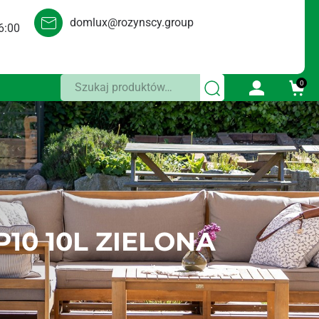
domlux@rozynscy.group
6:00
Szukaj:
0
10 10L ZIELONA