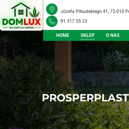
Józefa Piłsudskiego 41, 72-010 P
91 317 55 23
HOME
SKLEP
O NAS
PROSPERPLAST 