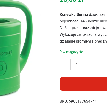
Konewka Spring
dzięki szer
pojemności 14l) będzie ni
Duża rączka oraz zdejmowane
Wykazuje zwiększoną wytrz
działanie promieni słoneczn
9 w magazynie
ilość PROSPERPLAST KONE
-
+
SKU:
5905197654744