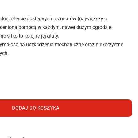
okiej ofercie dostępnych rozmiarów (największy o
eoceniona pomocą w każdym, nawet dużym ogrodzie.
 sitko to kolejne jej atuty.
ymałość na uszkodzenia mechaniczne oraz niekorzystne
ych.
WKA SPRING IKSP10 10L ZIELONA
DODAJ DO KOSZYKA