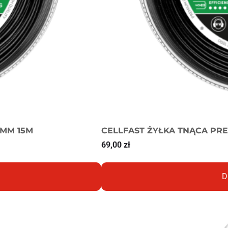
7MM 15M
CELLFAST ŻYŁKA TNĄCA PR
69,00
zł
D