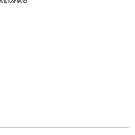
owe
,
Konewka