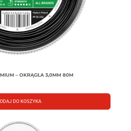
EMIUM – OKRĄGŁA 3,0MM 80M
ODAJ DO KOSZYKA