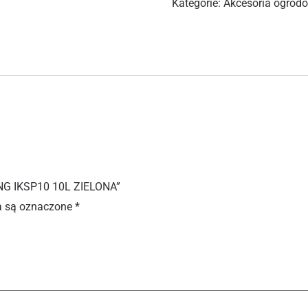
Kategorie:
Akcesoria ogrod
NG IKSP10 10L ZIELONA”
 są oznaczone
*