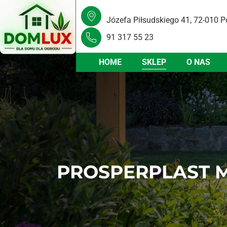
Józefa Piłsudskiego 41, 72-010 P
91 317 55 23
HOME
SKLEP
O NAS
PROSPERPLAST M