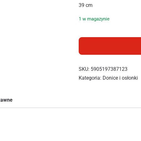
39 cm
1 w magazynie
ilość PROSPERPLAST MIS
SKU:
5905197387123
Kategoria:
Donice i osłonki
prawne