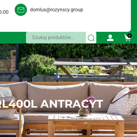
domlux@rozynscy.group
6:00
Szukaj:
0
RL400L ANTRACYT