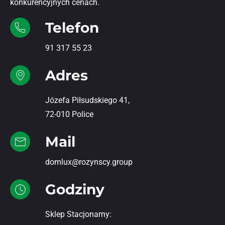
konkurencyjnych cenach.
Telefon
91 317 55 23
Adres
Józefa Piłsudskiego 41,
72-010 Police
Mail
domlux@rozynscy.group
Godziny
Sklep Stacjonarny: