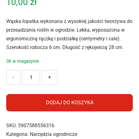
10,00
zł
Wąska łopatka wykonana z wysokiej jakości tworzywa do
przesadzania roślin w ogrodzie. Lekka, wyposażona w
ergonomiczną rączkę i podziałkę (centymetry i cale).
Szerokość robocza 6 cm. Długość z rękojeścią 28 cm.
36 w magazynie
ilość RAMP ŁOPATKA WĄSKA RN3010
-
+
DODAJ DO KOSZYKA
SKU:
5907588556316
Kategoria:
Narzędzia ogrodnicze