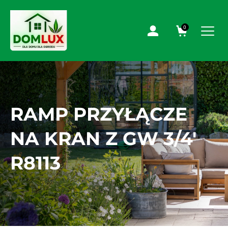
0
RAMP PRZYŁĄCZE
NA KRAN Z GW 3/4′
R8113