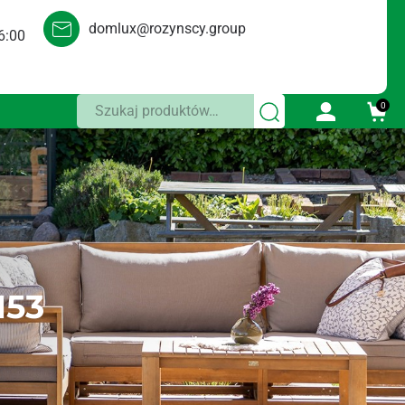
domlux@rozynscy.group
6:00
Szukaj:
0
153