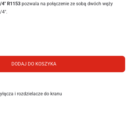
/4″ R1153
pozwala na połączenie ze sobą dwóch węży
/4″.
4" R1153
DODAJ DO KOSZYKA
yłącza i rozdzielacze do kranu