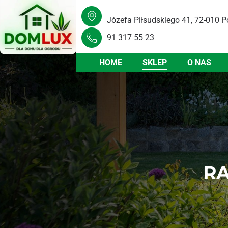
Józefa Piłsudskiego 41, 72-010 P
91 317 55 23
HOME
SKLEP
O NAS
RA