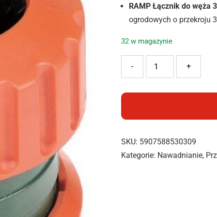
RAMP Łącznik do węża 3
ogrodowych o przekroju 3
32 w magazynie
ilość RAMP REPARATOR 3/
-
+
SKU:
5907588530309
Kategorie:
Nawadnianie
,
Prz