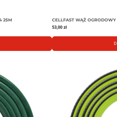
4 25M
CELLFAST WĄŻ OGRODOWY E
53,00
zł
D