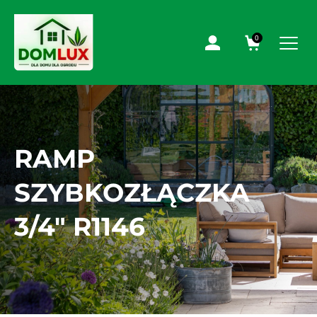
0
RAMP
SZYBKOZŁĄCZKA
3/4″ R1146