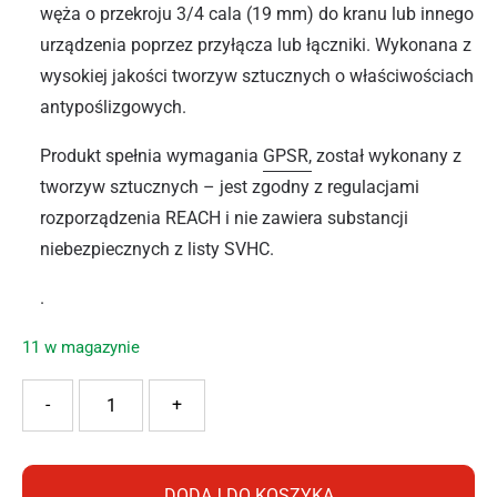
węża o przekroju 3/4 cala (19 mm) do kranu lub innego
urządzenia poprzez przyłącza lub łączniki. Wykonana z
wysokiej jakości tworzyw sztucznych o właściwościach
antypoślizgowych.
Produkt spełnia wymagania
GPSR,
został wykonany z
tworzyw sztucznych – jest zgodny z regulacjami
rozporządzenia REACH i nie zawiera substancji
niebezpiecznych z listy SVHC.
.
11 w magazynie
ilość RAMP SZYBKOZŁĄCZKA 3/4" R1146
-
+
DODAJ DO KOSZYKA