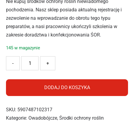
Nie kupuj środków ochrony roślin niewiadomego
pochodzenia. Nasz sklep posiada aktualną rejestrację i
zezwolenie na wprowadzanie do obrotu tego typu
preparatów, a nasi pracownicy ukończyli szkolenia w
zakresie doradztwa i konfekcjonowania ŚOR.
145 w magazynie
ilość SUBSTRAL MULTI-INSEKT NATUREN 750ML
-
+
DODAJ DO KOSZYKA
SKU:
5907487102317
Kategorie:
Owadobójcze
,
Środki ochrony roślin