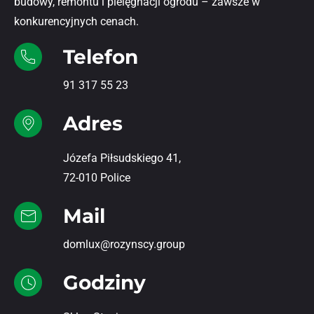
budowy, remontu i pielęgnacji ogrodu – zawsze w
konkurencyjnych cenach.
Telefon
91 317 55 23
Adres
Józefa Piłsudskiego 41,
72-010 Police
Mail
domlux@rozynscy.group
Godziny