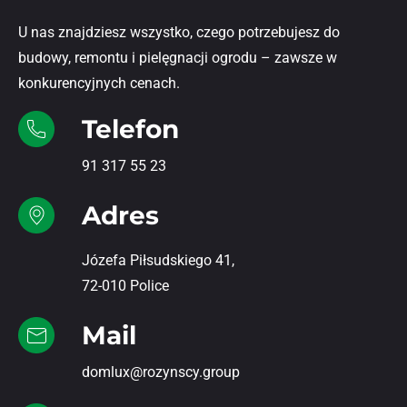
U nas znajdziesz wszystko, czego potrzebujesz do
budowy, remontu i pielęgnacji ogrodu – zawsze w
konkurencyjnych cenach.
Telefon
91 317 55 23
Adres
Józefa Piłsudskiego 41,
72-010 Police
Mail
domlux@rozynscy.group