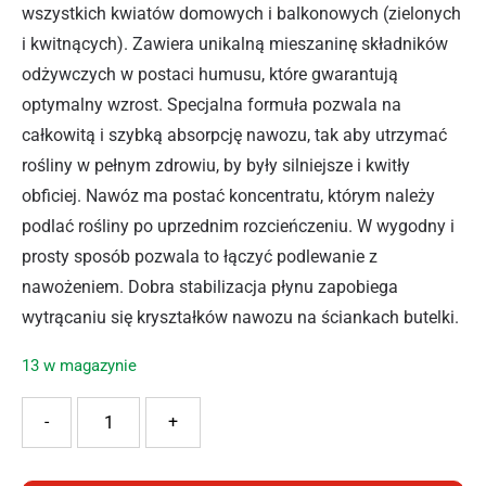
wszystkich kwiatów domowych i balkonowych (zielonych
i kwitnących). Zawiera unikalną mieszaninę składników
odżywczych w postaci humusu, które gwarantują
optymalny wzrost. Specjalna formuła pozwala na
całkowitą i szybką absorpcję nawozu, tak aby utrzymać
rośliny w pełnym zdrowiu, by były silniejsze i kwitły
obficiej. Nawóz ma postać koncentratu, którym należy
podlać rośliny po uprzednim rozcieńczeniu. W wygodny i
prosty sposób pozwala to łączyć podlewanie z
nawożeniem. Dobra stabilizacja płynu zapobiega
wytrącaniu się kryształków nawozu na ściankach butelki.
13 w magazynie
ilość Substral Nawóz w płynie Uniwersalny 250ml
-
+