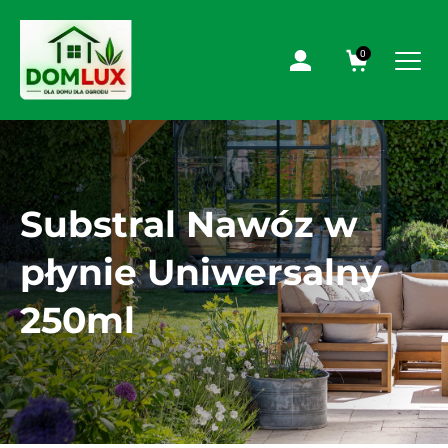
0
Substral Nawóz w
płynie Uniwersalny
250ml