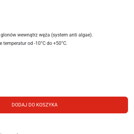
 glonów wewnątrz węża (system anti algae).
e temperatur od -10°C do +50°C.
ODOWY STANDARD 1/2" 50m
DODAJ DO KOSZYKA