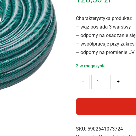
Charakterystyka produktu:
– wąż posiada 3 warstwy
– odporny na osadzanie się
– współpracuje przy zakresi
– odporny na promienie UV
3 w magazynie
ilość VERKATTO WĄŻ OGR
-
+
SKU:
5902641073724