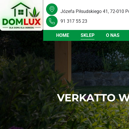
Józefa Piłsudskiego 41, 72-010 P
91 317 55 23
HOME
SKLEP
O NAS
VERKATTO W