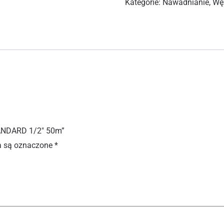
Kategorie:
Nawadnianie
,
Wę
ANDARD 1/2″ 50m”
 są oznaczone
*