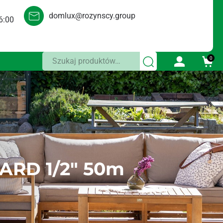
domlux@rozynscy.group
6:00
Szukaj:
0
RD 1/2″ 50m