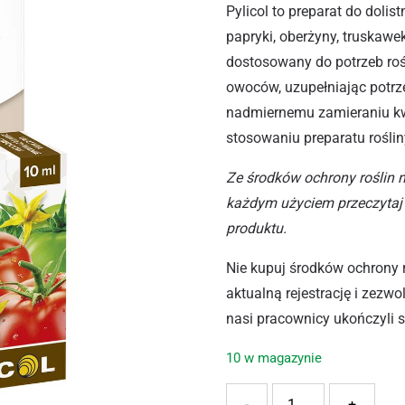
Pylicol to preparat do dol
papryki, oberżyny, truskawe
dostosowany do potrzeb roś
owoców, uzupełniając potrz
nadmiernemu zamieraniu kw
stosowaniu preparatu rośli
Ze środków ochrony roślin 
każdym użyciem przeczytaj 
produktu.
Nie kupuj środków ochrony 
aktualną rejestrację i zezw
nasi pracownicy ukończyli 
10 w magazynie
ilość AGRECOL PYLICOL 1
-
+