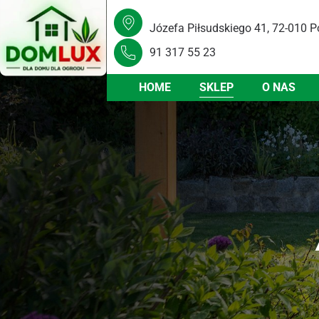
Józefa Piłsudskiego 41, 72-010 P
91 317 55 23
HOME
SKLEP
O NAS