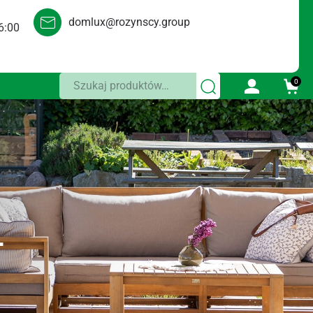
domlux@rozynscy.group
6:00
Szukaj:
0
L