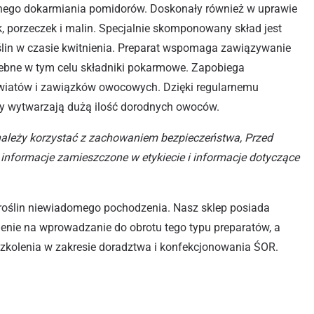
istnego dokarmiania pomidorów. Doskonały również w uprawie
k, porzeczek i malin. Specjalnie skomponowany skład jest
lin w czasie kwitnienia. Preparat wspomaga zawiązywanie
ebne w tym celu składniki pokarmowe. Zapobiega
iatów i zawiązków owocowych. Dzięki regularnemu
ny wytwarzają dużą ilość dorodnych owoców.
należy korzystać z zachowaniem bezpieczeństwa, Przed
informacje zamieszczone w etykiecie i informacje dotyczące
roślin niewiadomego pochodzenia. Nasz sklep posiada
olenie na wprowadzanie do obrotu tego typu preparatów, a
szkolenia w zakresie doradztwa i konfekcjonowania ŚOR.
0ML