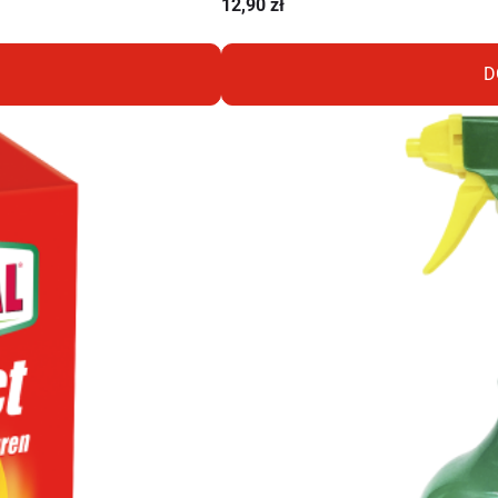
12,90
zł
D