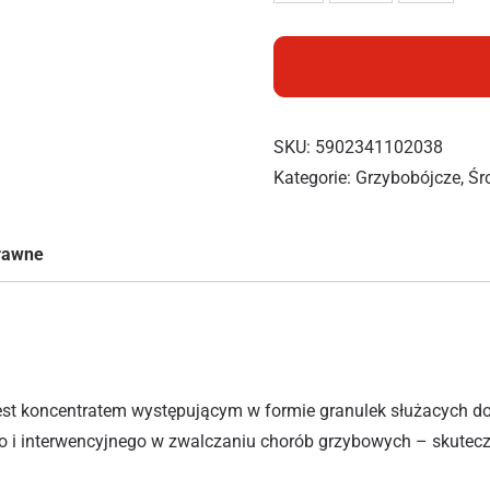
SKU:
5902341102038
Kategorie:
Grzybobójcze
,
Śr
prawne
est koncentratem występującym w formie granulek służacych d
 i interwencyjnego w zwalczaniu chorób grzybowych – skuteczn