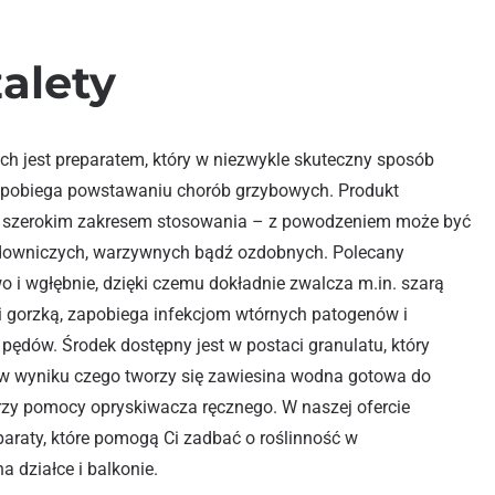
zalety
ch jest preparatem, który w niezwykle skuteczny sposób
zapobiega powstawaniu chorób grzybowych. Produkt
zo szerokim zakresem stosowania – z powodzeniem może być
downiczych, warzywnych bądź ozdobnych. Polecany
o i wgłębnie, dzięki czemu dokładnie zwalcza m.in. szarą
 i gorzką, zapobiega infekcjom wtórnych patogenów i
pędów. Środek dostępny jest w postaci granulatu, który
 w wyniku czego tworzy się zawiesina wodna gotowa do
przy pomocy opryskiwacza ręcznego. W naszej ofercie
paraty, które pomogą Ci zadbać o roślinność w
 działce i balkonie.