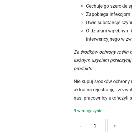
Cechuje go szerokie 
Zapobiega infekcjom i
Dwie substancje czyn
O działani wgłębnym 
interwencyjnego w zw
Ze środków ochrony roślin 
każdym użyciem przeczytaj 
produktu.
Nie kupuj środków ochrony 
aktualną rejestrację i zezw
nasi pracownicy ukończyli 
9 w magazynie
ilość AGRECOL SWITCH 62
-
+