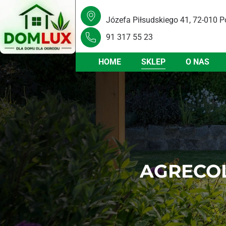
Józefa Piłsudskiego 41, 72-010 P
91 317 55 23
HOME
SKLEP
O NAS
AGRECOL