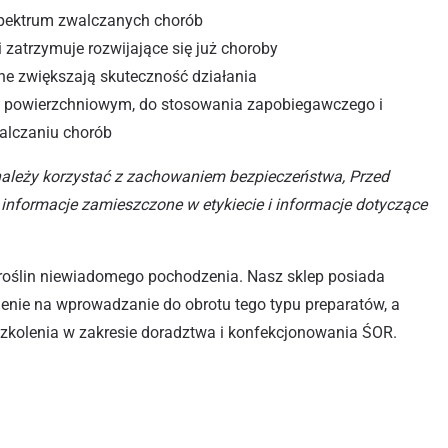
spektrum zwalczanych chorób
 zatrzymuje rozwijające się już choroby
ne zwiększają skuteczność działania
i powierzchniowym, do stosowania zapobiegawczego i
alczaniu chorób
należy korzystać z zachowaniem bezpieczeństwa, Przed
informacje zamieszczone w etykiecie i informacje dotyczące
roślin niewiadomego pochodzenia. Nasz sklep posiada
olenie na wprowadzanie do obrotu tego typu preparatów, a
szkolenia w zakresie doradztwa i konfekcjonowania ŚOR.
,5 WG WINOROŚL 5G