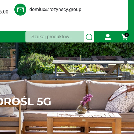
domlux@rozynscy.group
6:00
Szukaj:
0
OROŚL 5G