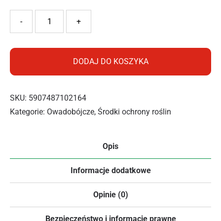
ilość SUBSTRAL OCHRONA 2W1 800ML
-
+
DODAJ DO KOSZYKA
SKU:
5907487102164
Kategorie:
Owadobójcze
,
Środki ochrony roślin
Opis
Informacje dodatkowe
Opinie (0)
Bezpieczeństwo i informacje prawne