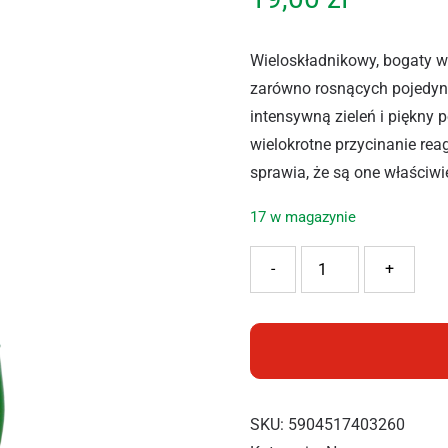
Wieloskładnikowy, bogaty w
zarówno rosnących pojedync
intensywną zieleń i piękny p
wielokrotne przycinanie r
sprawia, że są one właściwi
17 w magazynie
ilość BOPON NAWÓZ DO LA
-
+
SKU:
5904517403260