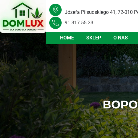
Józefa Piłsudskiego 41, 72-010 P
91 317 55 23
HOME
SKLEP
O NAS
BOPO