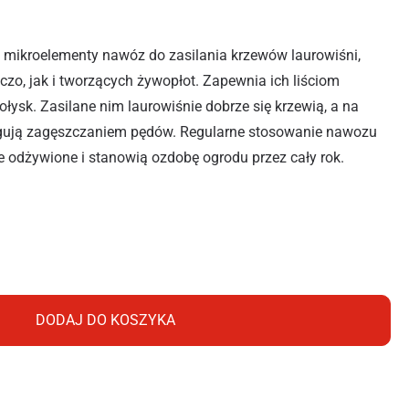
 mikroelementy nawóz do zasilania krzewów laurowiśni,
zo, jak i tworzących żywopłot. Zapewnia ich liściom
ołysk. Zasilane nim laurowiśnie dobrze się krzewią, a na
eagują zagęszczaniem pędów. Regularne stosowanie nawozu
e odżywione i stanowią ozdobę ogrodu przez cały rok.
UROWIŚNI 1L
DODAJ DO KOSZYKA