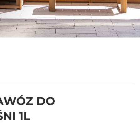
AWÓZ DO
NI 1L