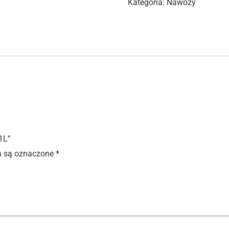
Kategoria:
Nawozy
1L”
 są oznaczone
*