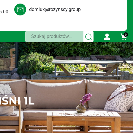
domlux@rozynscy.group
6:00
Szukaj:
0
NI 1L