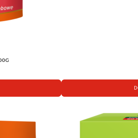
00G
D