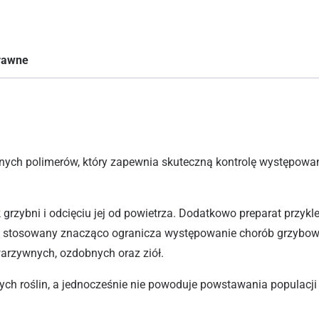
prawne
ych polimerów, który zapewnia skuteczną kontrolę występowani
rzybni i odcięciu jej od powietrza. Dodatkowo preparat przykle
nie stosowany znacząco ogranicza występowanie chorób grzyb
warzywnych, ozdobnych oraz ziół.
ch roślin, a jednocześnie nie powoduje powstawania populacj