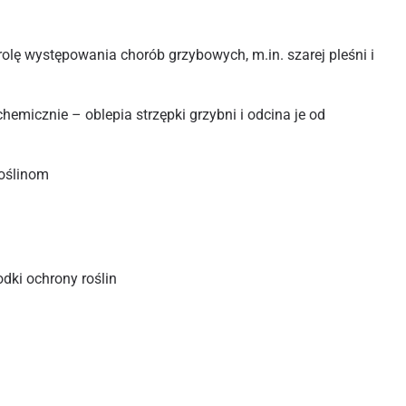
olę występowania chorób grzybowych, m.in. szarej pleśni i
chemicznie – oblepia strzępki grzybni i odcina je od
roślinom
odki ochrony roślin