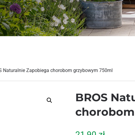
 Naturalnie Zapobiega chorobom grzybowym 750ml
BROS Natu
chorobom
21,90
zł