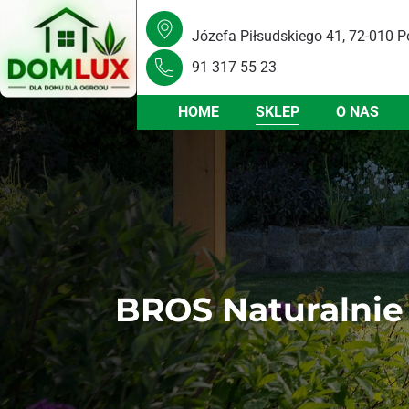
Józefa Piłsudskiego 41, 72-010 P
91 317 55 23
HOME
SKLEP
O NAS
BROS Naturalni