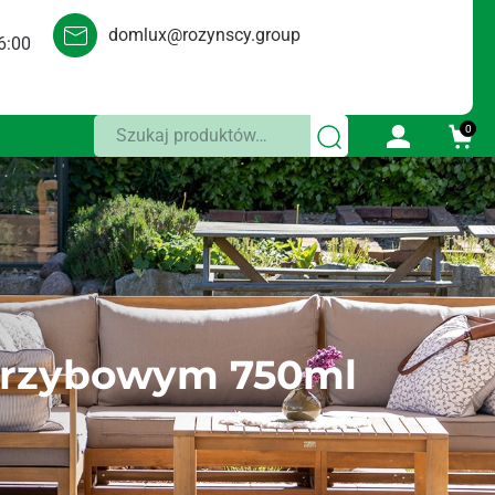
domlux@rozynscy.group
6:00
Szukaj:
0
grzybowym 750ml