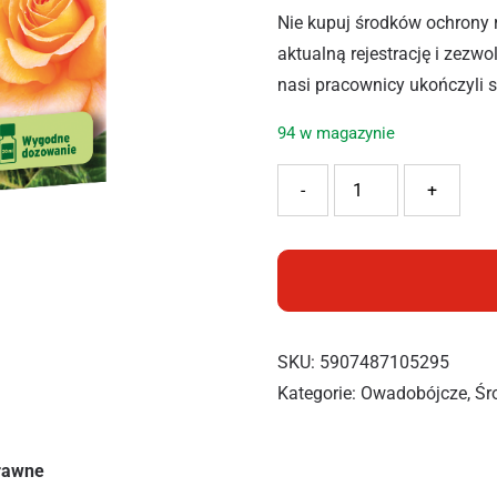
Nie kupuj środków ochrony 
aktualną rejestrację i zezw
nasi pracownicy ukończyli 
94 w magazynie
ilość SUBSTRAL POLYSEC
-
+
SKU:
5907487105295
Kategorie:
Owadobójcze
,
Śr
prawne