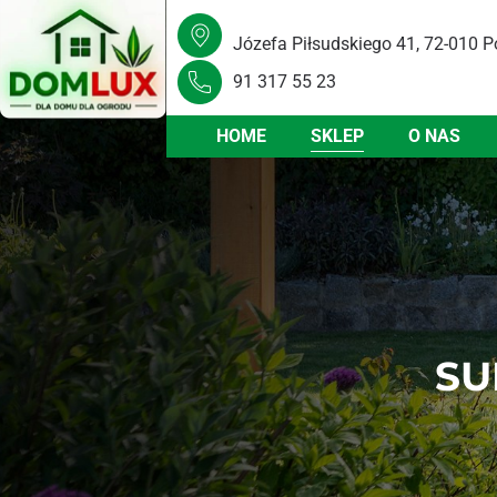
Józefa Piłsudskiego 41, 72-010 P
91 317 55 23
HOME
SKLEP
O NAS
SU