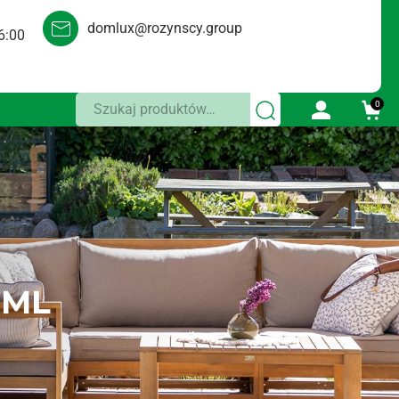
domlux@rozynscy.group
6:00
Szukaj:
0
0ML