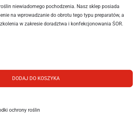
roślin niewiadomego pochodzenia. Nasz sklep posiada
olenie na wprowadzanie do obrotu tego typu preparatów, a
szkolenia w zakresie doradztwa i konfekcjonowania ŚOR.
T 3X20ML
DODAJ DO KOSZYKA
odki ochrony roślin