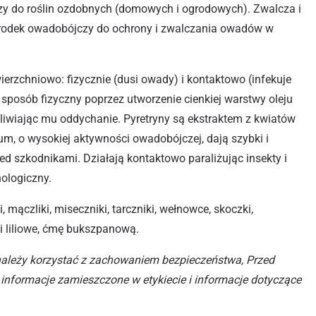
zy do roślin ozdobnych (domowych i ogrodowych). Zwalcza i
środek owadobójczy do ochrony i zwalczania owadów w
erzchniowo: fizycznie (dusi owady) i kontaktowo (infekuje
w sposób fizyczny poprzez utworzenie cienkiej warstwy oleju
żliwiając mu oddychanie. Pyretryny są ekstraktem z kwiatów
m, o wysokiej aktywności owadobójczej, dają szybki i
ed szkodnikami. Działają kontaktowo paraliżując insekty i
ologiczny.
 mączliki, miseczniki, tarczniki, wełnowce, skoczki,
ki liliowe, ćmę bukszpanową.
należy korzystać z zachowaniem bezpieczeństwa, Przed
informacje zamieszczone w etykiecie i informacje dotyczące