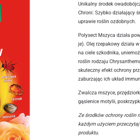
Unikalny środek owadobójc
Chroni: Szybko działający 
uprawie roślin ozdobnych.
Polysect Mszyca działa powi
je). Olej rzepakowy działa 
na ciele szkodnika, uniemo
roślin rodzaju Chrysanthemu
skuteczny efekt ochrony prz
zaburzając ich układ immun
Zwalcza mszyce, przędziorki,
gąsienice motylii, poskrzyp
Ze środków ochrony roślin 
każdym użyciem przeczytaj 
produktu.