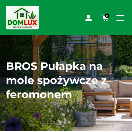
0
BROS Pułapka na
mole spożywcze z
feromonem