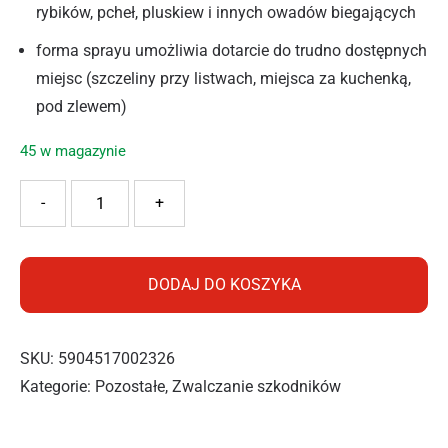
rybików, pcheł, pluskiew i innych owadów biegających
forma sprayu umożliwia dotarcie do trudno dostępnych
miejsc (szczeliny przy listwach, miejsca za kuchenką,
pod zlewem)
45 w magazynie
ilość BROS SPRAY NA OWADY BIEGAJĄCE 300ML
-
+
DODAJ DO KOSZYKA
SKU:
5904517002326
Kategorie:
Pozostałe
,
Zwalczanie szkodników