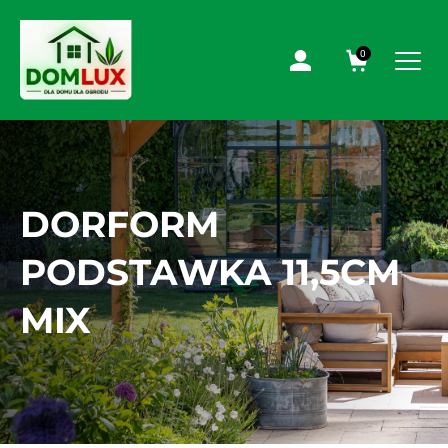
0
DORFORM
PODSTAWKA 11,5CM
MIX