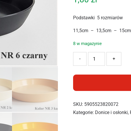
Podstawki 5 rozmiarów
11,5cm – 13,5cm – 15cm
8 w magazynie
ilość DORFORM PODSTAWK
-
+
SKU:
5905523820072
Kategorie:
Donice i osłonki
,