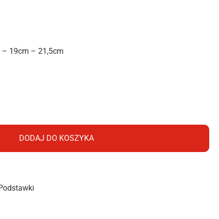
 – 19cm – 21,5cm
A 13,5CM MIX
DODAJ DO KOSZYKA
Podstawki