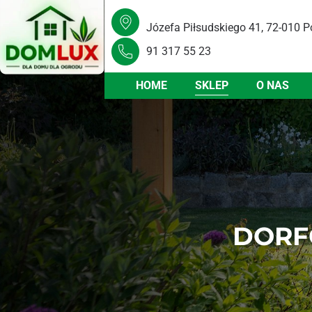
Józefa Piłsudskiego 41, 72-010 P
91 317 55 23
HOME
SKLEP
O NAS
DORF