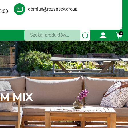
domlux@rozynscy.group
6:00
Szukaj:
0
M MIX