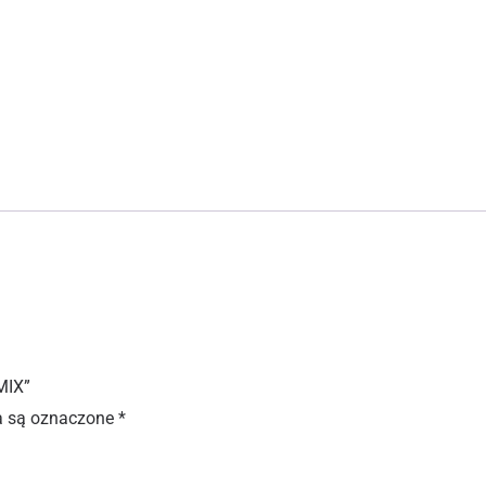
MIX”
 są oznaczone
*