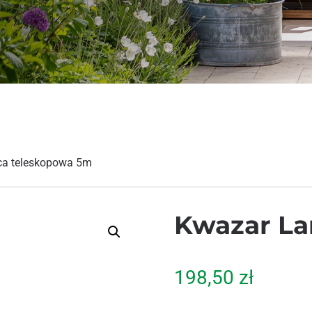
ca teleskopowa 5m
Kwazar La
198,50
zł