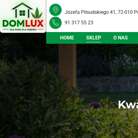
Józefa Piłsudskiego 41, 72-010 P
91 317 55 23
HOME
SKLEP
O NAS
Kwa