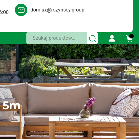
domlux@rozynscy.group
6:00
Szukaj:
0
a 5m