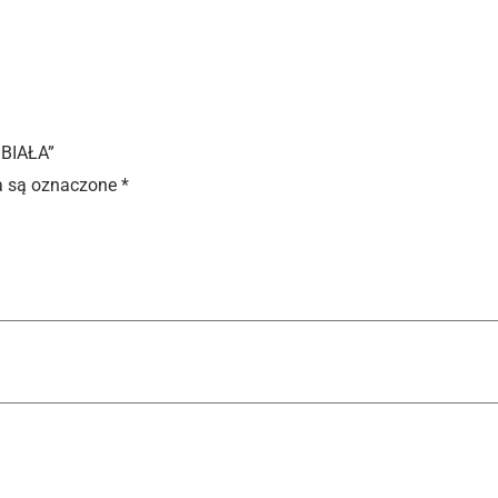
 BIAŁA”
 są oznaczone
*