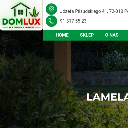
Józefa Piłsudskiego 41, 72-010 P
91 317 55 23
HOME
SKLEP
O NAS
LAMELA