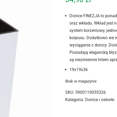
Donice FINEZJA to ponadc
oraz wkładu. Wkład jest n
system korzeniowy, jedno
korpusu. Dodatkowo we wk
wyciąganie z donicy. Don
Posiadają elegancką bły
są niezmiennie hitem sp
19x19x36
Brak w magazynie
SKU:
5900119055326
Kategoria:
Donice i osłonki