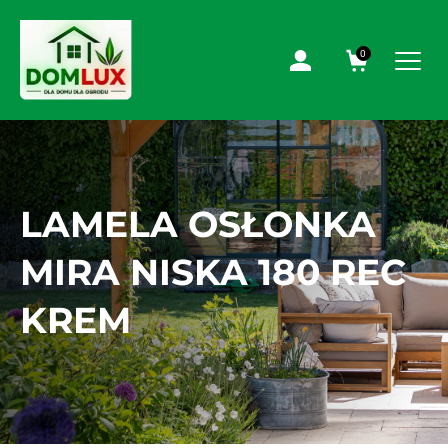
0
LAMELA OSŁONKA
MIRA NISKA 180 REC
KREM