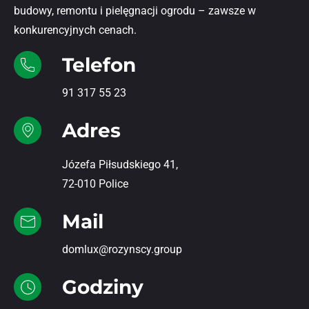
budowy, remontu i pielęgnacji ogrodu – zawsze w
konkurencyjnych cenach.
Telefon
91 317 55 23
Adres
Józefa Piłsudskiego 41,
72-010 Police
Mail
domlux@rozynscy.group
Godziny