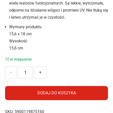
wiele walorów funkcjonalnych. Są lekkie, wytrzymałe,
odporne na działanie wilgoci i promieni UV. Nie tłuką się
i łatwo utrzymać je w czystości.
Wymiary produktu
15,6 x 18 cm
Wysokość
15,6 cm
12 w magazynie
ilość LAMELA OSŁONKA MIRA NISKA 180 REC KREM
-
+
DODAJ DO KOSZYKA
SKU:
5900119875160