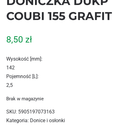
DONICZKA DUKP
COUBI 155 GRAFIT
8,50
zł
Wysokość [mm]
:
142
Pojemność [L]
:
2,5
Brak w magazynie
SKU:
5905197073163
Kategoria:
Donice i osłonki