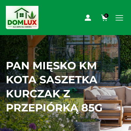
0
PAN MIĘSKO KM
KOTA SASZETKA
KURCZAK Z
PRZEPIÓRKĄ 85G