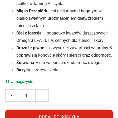
białko, witaminę A i cynk
.
Mięso Przepiórki
jest delikatnym i bogatym w
białko świetnym urozmaiceniem diety, źródłem
miedzi i żelaza.
Olej z łososia
– bogactwo kwasów tłuszczowych
Omega 3 EPA i DHA, cennych dla sierści i skóry
Drożdże piwne
– o wysokiej zawartości witaminy B
poprawiają kondycję skóry i sierści oraz odporność.
Żurawina
– dla wsparcia układu moczowego.
Bazylia
– zdrowe zioła.
11 w magazynie
ilość PAN MIĘSKO KM KOTA SASZETKA KURCZAK Z PRZEP
-
+
DODAJ DO KOSZYKA