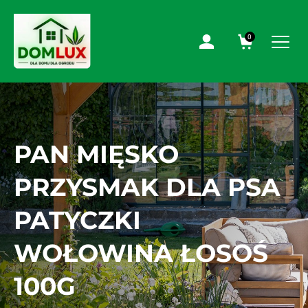
0
PAN MIĘSKO
PRZYSMAK DLA PSA
PATYCZKI
WOŁOWINA ŁOSOŚ
100G