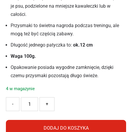
je psu, podzielone na mniejsze kawałeczki lub w
całości.
Przysmaki to świetna nagroda podczas treningu, ale
mogą też być częścią zabawy.
Długość jednego patyczka to:
ok.12 cm
Waga 100g.
Opakowanie posiada wygodne zamknięcie, dzięki
czemu przysmaki pozostają długo świeże.
4 w magazynie
ilość PAN MIĘSKO PRZYSMAK DLA PSA PATYCZKI WOŁOW
-
+
DODAJ DO KOSZYKA