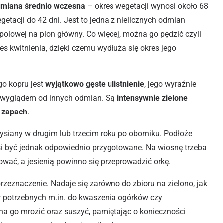
miana średnio wczesna
– okres wegetacji wynosi około 68
getacji do 42 dni. Jest to jedna z nielicznych odmian
olowej na plon główny. Co więcej, można go pędzić czyli
es kwitnienia, dzięki czemu wydłuża się okres jego
go kopru jest
wyjątkowo gęste ulistnienie
, jego wyraźnie
ię wyglądem od innych odmian. Są
intensywnie zielone
y zapach
.
ysiany w drugim lub trzecim roku po oborniku. Podłoże
i być jednak odpowiednio przygotowane. Na wiosnę trzeba
wać, a jesienią powinno się przeprowadzić orkę.
przeznaczenie. Nadaje się zarówno do zbioru na zielono, jak
 potrzebnych m.in. do kwaszenia ogórków czy
a go mrozić oraz suszyć, pamiętając o konieczności