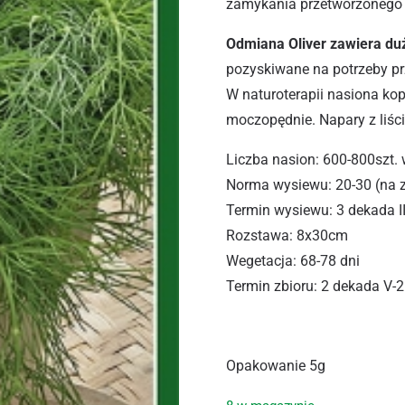
zamykania przetworzonego 
Odmiana Oliver zawiera duż
pozyskiwane na potrzeby p
W naturoterapii nasiona ko
moczopędnie. Napary z liśc
Liczba nasion: 600-800szt.
Norma wysiewu: 20-30 (na z
Termin wysiewu: 3 dekada II
Rozstawa: 8x30cm
Wegetacja: 68-78 dni
Termin zbioru: 2 dekada V-2
Opakowanie 5g