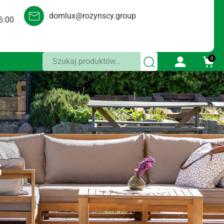
domlux@rozynscy.group
6:00
Szukaj:
0
G