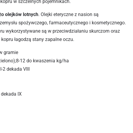
kopru w szczelnych pojemnikach.
o olejków lotnych
. Olejki eteryczne z nasion są
rzemysłu spożywczego, farmaceutycznego i kosmetycznego.
pru wykorzystywane są w przeciwdziałaniu skurczom oraz
i kopru łagodzą stany zapalne oczu.
 w gramie
ielono);8-12 do kwaszenia kg/ha
I-2 dekada VIII
 dekada IX