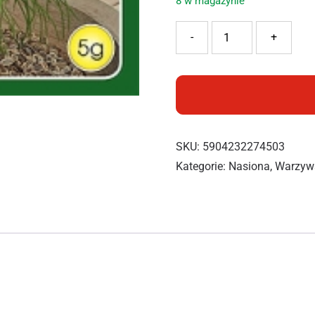
8 w magazynie
ilość PNOS KOPER OLIVER 
-
+
SKU:
5904232274503
Kategorie:
Nasiona
,
Warzyw