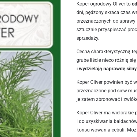
Koper ogrodowy Oliver to
od
dni, pędzony skraca czas we
przeznaczonych do uprawy p
sztucznie przyspieszać proc
sprzedaży.
Cechą charakterystyczną te
grube liście nieco różnią s
i wydzielają naprawdę siln
Koper Oliver powinien być w
przeznaczone pod siew mus
je zatem zbronować i zwłóko
Koper Oliver ma wielorakie 
i do uzyskiwania baldachów
konserwowania cebuli. Możn