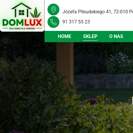
Józefa Piłsudskiego 41, 72-010 P
91 317 55 23
HOME
SKLEP
O NAS