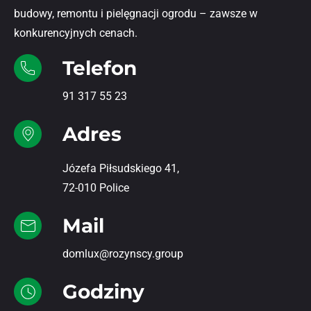
budowy, remontu i pielęgnacji ogrodu – zawsze w
konkurencyjnych cenach.
Telefon
91 317 55 23
Adres
Józefa Piłsudskiego 41,
72-010 Police
Mail
domlux@rozynscy.group
Godziny