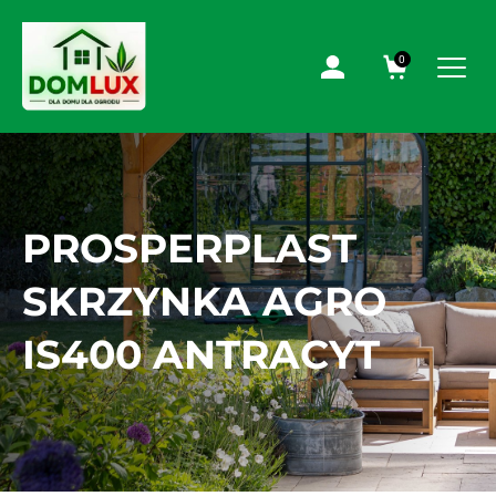
0
PROSPERPLAST
SKRZYNKA AGRO
IS400 ANTRACYT