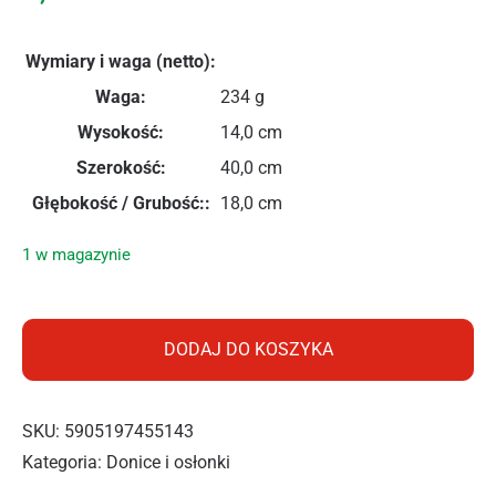
Wymiary i waga (netto):
Waga:
234 g
Wysokość:
14,0 cm
Szerokość:
40,0 cm
Głębokość / Grubość::
18,0 cm
1 w magazynie
ilość PROSPERPLAST SKRZYNKA AGRO IS400 ANTRACYT
DODAJ DO KOSZYKA
SKU:
5905197455143
Kategoria:
Donice i osłonki