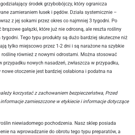
ugodziałający środek grzybobójczy, który ogranicza
ane zamieraniem łusek i pędów. Działa systemicznie –
 wraz z jej sokami przez okres co najmniej 3 tygodni. Po
brązowe gałązki, które już nie odrosną, ale reszta rośliny
a tygodni. Tego typu produkty są dużo bardziej skuteczne niż
łają tylko miejscowo przez 1-2 dni i są narażone na szybkie
i roślinę również z nowymi odrostami. Można stosować
e w przypadku nowych nasadzeń, zwłaszcza w przypadku,
 nowe otoczenie jest bardziej osłabiona i podatna na
należy korzystać z zachowaniem bezpieczeństwa, Przed
informacje zamieszczone w etykiecie i informacje dotyczące
roślin niewiadomego pochodzenia. Nasz sklep posiada
olenie na wprowadzanie do obrotu tego typu preparatów, a