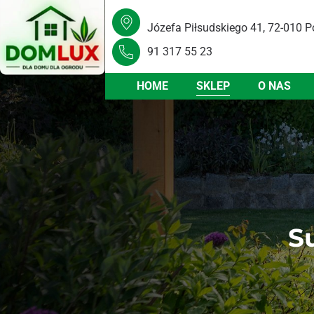
Józefa Piłsudskiego 41, 72-010 P
91 317 55 23
HOME
SKLEP
O NAS
S