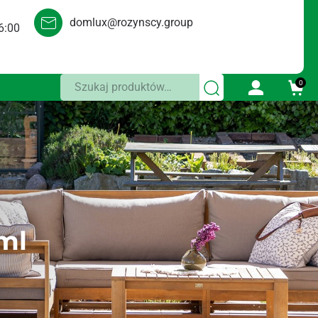
domlux@rozynscy.group
6:00
Szukaj:
0
ml