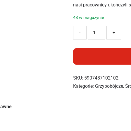
nasi pracownicy ukończyli 
48 w magazynie
ilość Substral Saprol Thuja
-
+
SKU:
5907487102102
Kategorie:
Grzybobójcze
,
Śr
prawne