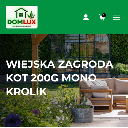
0
WIEJSKA ZAGRODA
KOT 200G MONO
KROLIK